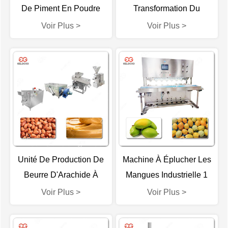
De Piment En Poudre
Transformation Du
GELGOOG
Gingembre En Poudre
Voir Plus >
Voir Plus >
GELGOOG
Unité De Production De
Machine À Éplucher Les
Beurre D'Arachide À
Mangues Industrielle 1
Vendre
T/H
Voir Plus >
Voir Plus >